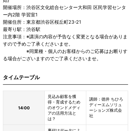
始)
開催場所：渋谷区文化総合センター大和田 区民学習センタ
ー内2階 学習室1
開催住所：東京都渋谷区桜丘町23-21
最寄り駅：渋谷駅
注意事項：※講演の内容が予告なく変更となる場合がありま
すので予めご了承くださいませ。
※同業種・個人のお客様からのご応募はお断りす
る場合がございますのでご了承くださいませ。
タイムテーブル
見込み顧客を獲
講師：徳井 ちひろ
得・育成するため
ディーエムソリュ
のオウンドメディ
14:00
ーションズ株式会
アの活用方法と
社
は？
裏付けデータによ