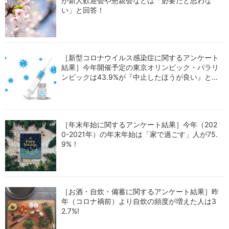
が新人歓迎会や懇親会などは「必要だと思わな
い」と回答！
［新型コロナウイルス感染症に関するアンケート
結果］今年開催予定の東京オリンピック・パラリ
ンピックは43.9%が『中止したほうが良い』と回
答！
［年末年始に関するアンケート結果］今年（202
0-2021年）の年末年始は「家で過ごす」人が75.
9%！
［お酒・自炊・備蓄に関するアンケート結果］昨
年（コロナ禍前）より自炊の頻度が増えた人は3
2.7%!