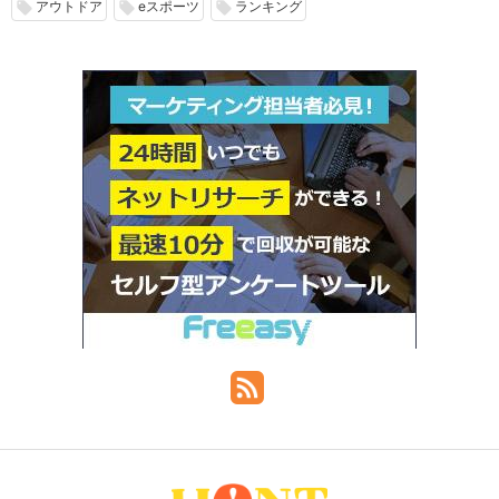
アウトドア
eスポーツ
ランキング
local_offer
local_offer
local_offer