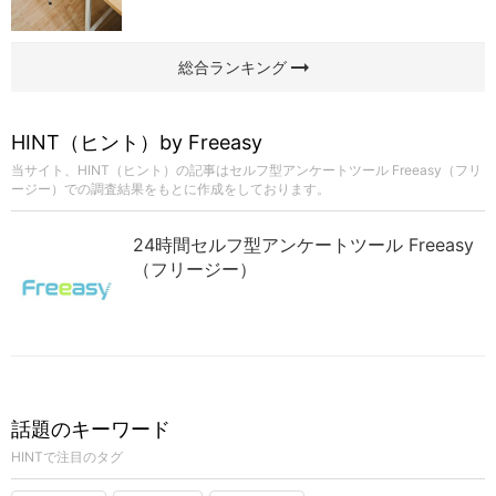
arrow_right_alt
総合ランキング
HINT（ヒント）by Freeasy
当サイト、HINT（ヒント）の記事はセルフ型アンケートツール Freeasy（フリ
ージー）での調査結果をもとに作成をしております。
24時間セルフ型アンケートツール Freeasy
（フリージー）
話題のキーワード
HINTで注目のタグ