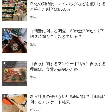
料化の開始後、マイバッグなどを使用する
と答えた割合は85.0％
生活
［朝活に関する調査］60代は20代より平
3
均２時間も早く起きている？！
生活
［自炊に関するアンケート結果］自炊する
4
理由は、食費の節約のため！
生活
新入社員の許せない行動No.1は？［職場に
5
関するアンケート結果］
ビジネス