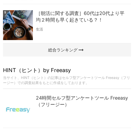
［朝活に関する調査］60代は20代より平
5
均２時間も早く起きている？！
生活
arrow_right_alt
総合ランキング
HINT（ヒント）by Freeasy
当サイト、HINT（ヒント）の記事はセルフ型アンケートツール Freeasy（フリ
ージー）での調査結果をもとに作成をしております。
24時間セルフ型アンケートツール Freeasy
（フリージー）