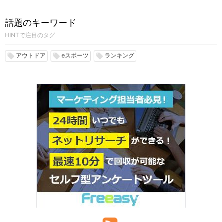
話題のキーワード
HINTで注目のタグ
アウトドア
eスポーツ
ランキング
local_offer
local_offer
local_offer