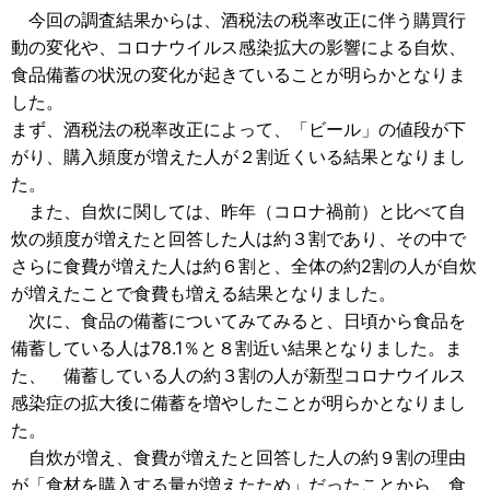
今回の調査結果からは、酒税法の税率改正に伴う購買行
動の変化や、コロナウイルス感染拡大の影響による自炊、
食品備蓄の状況の変化が起きていることが明らかとなりま
した。
まず、酒税法の税率改正によって、「ビール」の値段が下
がり、購入頻度が増えた人が２割近くいる結果となりまし
た。
また、自炊に関しては、昨年（コロナ禍前）と比べて自
炊の頻度が増えたと回答した人は約３割であり、その中で
さらに食費が増えた人は約６割と、全体の約2割の人が自炊
が増えたことで食費も増える結果となりました。
次に、食品の備蓄についてみてみると、日頃から食品を
備蓄している人は78.1％と８割近い結果となりました。ま
た、 備蓄している人の約３割の人が新型コロナウイルス
感染症の拡大後に備蓄を増やしたことが明らかとなりまし
た。
自炊が増え、食費が増えたと回答した人の約９割の理由
が「食材を購入する量が増えたため」だったことから、食