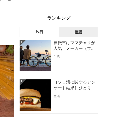
ランキング
昨日
週間
自転車はママチャリが
1
人気！メーカー（ブラ
ンド）は気にしな
生活
い！？
［ソロ活に関するアン
2
ケート結果］ひとりご
はんは男性はラーメ
生活
ン！女性はファストフ
ード！