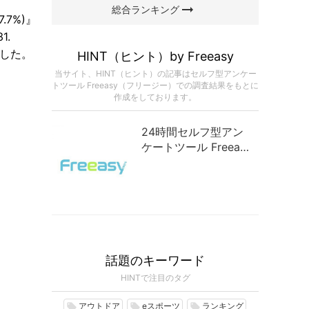
arrow_right_alt
総合ランキング
7%)』
1.
ました。
HINT（ヒント）by Freeasy
当サイト、HINT（ヒント）の記事はセルフ型アンケー
トツール Freeasy（フリージー）での調査結果をもとに
作成をしております。
24時間セルフ型アン
ケートツール Freeasy
（フリージー）
話題のキーワード
HINTで注目のタグ
アウトドア
eスポーツ
ランキング
local_offer
local_offer
local_offer