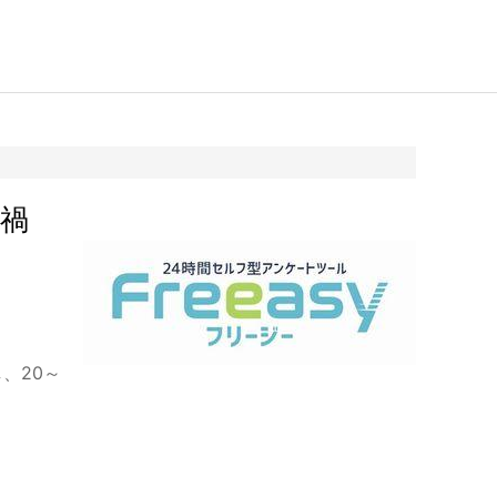
禍
、20～