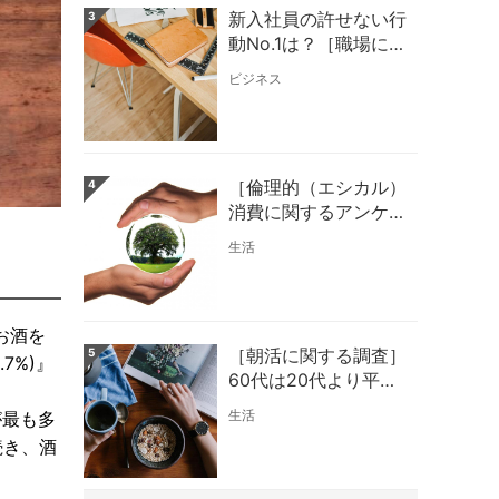
新入社員の許せない行
3
動No.1は？［職場に関
するアンケート結果］
ビジネス
［倫理的（エシカル）
4
消費に関するアンケー
ト結果］『倫理的（エ
生活
シカル）消費』の認知
率が最も高いのは20
代！
お酒を
［朝活に関する調査］
5
7%)』
60代は20代より平均
２時間も早く起きてい
生活
が最も多
る？！
続き、酒