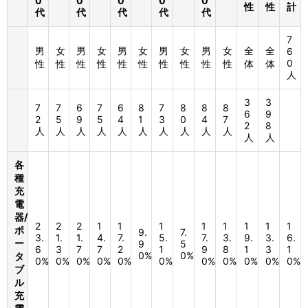
0
0
0
0
0
性
性
計
代
代
代
代
代
7
男
女
男
女
男
女
男
女
男
女
全
全
6
0
性
性
性
性
性
性
性
性
性
性
体
体
人
3
3
7
7
6
7
6
8
7
8
8
8
6
9
2
5
9
5
4
1
3
0
4
7
2
8
人
人
人
人
人
人
人
人
人
人
人
人
各
種
充
電
器/
2
2
2
1
1
1
1
1
1
1
1
ポ
9.
7.
3.
1.
1.
4.
7.
5.
7.
3.
9.
3.
6.
ー
9
5
6
3
7
7
2
1
9
8
1
3
1
0%
0%
タ
0%
0%
0%
0%
0%
0%
0%
0%
0%
0%
0%
ブ
ル
充