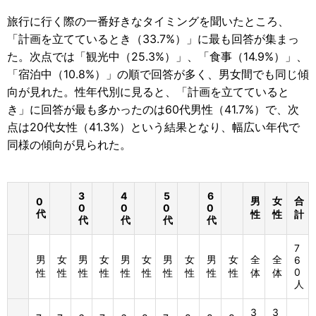
旅行に行く際の一番好きなタイミングを聞いたところ、
「計画を立てているとき（33.7%）」に最も回答が集まっ
た。次点では「観光中（25.3%）」、「食事（14.9%）」、
「宿泊中（10.8%）」の順で回答が多く、男女間でも同じ傾
向が見れた。性年代別に見ると、「計画を立てていると
き」に回答が最も多かったのは60代男性（41.7%）で、次
点は20代女性（41.3%）という結果となり、幅広い年代で
同様の傾向が見られた。
3
4
5
6
男
女
合
0
0
0
0
0
代
性
性
計
代
代
代
代
7
男
女
男
女
男
女
男
女
男
女
全
全
6
0
性
性
性
性
性
性
性
性
性
性
体
体
人
3
3