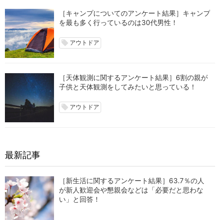
［キャンプについてのアンケート結果］キャンプ
を最も多く行っているのは30代男性！
アウトドア
local_offer
［天体観測に関するアンケート結果］6割の親が
子供と天体観測をしてみたいと思っている！
アウトドア
local_offer
最新記事
［新生活に関するアンケート結果］63.7％の人
が新人歓迎会や懇親会などは「必要だと思わな
い」と回答！