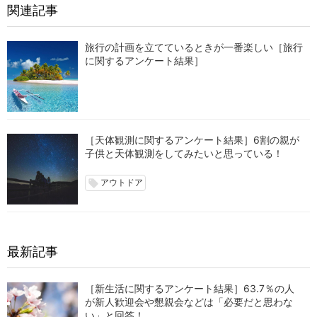
関連記事
旅行の計画を立てているときが一番楽しい［旅行
に関するアンケート結果］
［天体観測に関するアンケート結果］6割の親が
子供と天体観測をしてみたいと思っている！
アウトドア
local_offer
最新記事
［新生活に関するアンケート結果］63.7％の人
が新人歓迎会や懇親会などは「必要だと思わな
い」と回答！