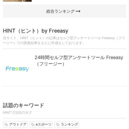
arrow_right_alt
総合ランキング
HINT（ヒント）by Freeasy
当サイト、HINT（ヒント）の記事はセルフ型アンケートツール Freeasy（フリ
ージー）での調査結果をもとに作成をしております。
24時間セルフ型アンケートツール Freeasy
（フリージー）
話題のキーワード
HINTで注目のタグ
アウトドア
eスポーツ
ランキング
local_offer
local_offer
local_offer