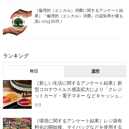
［倫理的（エシカル）消費に関するアンケート結
果］『倫理的（エシカル）消費』の認知率が最も
高いのは20代！
ランキング
昨日
週間
［新しい生活に関するアンケート結果］新
1
型コロナウイルス感染拡大により「クレジ
ットカード・電子マネー などキャッシュ
レス決済の利用」が増加したのは32.8%！
生活
［環境に関するアンケート結果］レジ袋有
2
料化の開始後、マイバッグなどを使用する