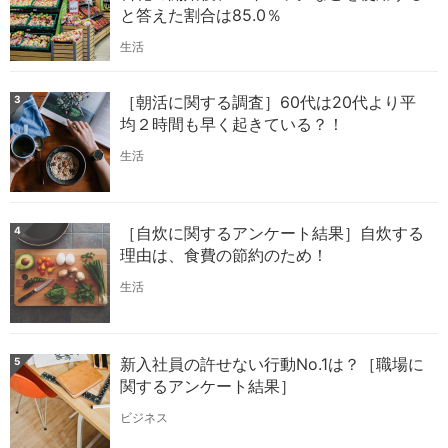
と答えた割合は85.0％
生活
［朝活に関する調査］60代は20代より平
3
均２時間も早く起きている？！
生活
［自炊に関するアンケート結果］自炊する
4
理由は、食費の節約のため！
生活
新入社員の許せない行動No.1は？［職場に
5
関するアンケート結果］
ビジネス