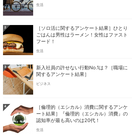
生活
［ソロ活に関するアンケート結果］ひとり
2
ごはんは男性はラーメン！女性はファスト
フード！
生活
新入社員の許せない行動No.1は？［職場に
3
関するアンケート結果］
ビジネス
［倫理的（エシカル）消費に関するアンケ
4
ート結果］『倫理的（エシカル）消費』の
認知率が最も高いのは20代！
生活