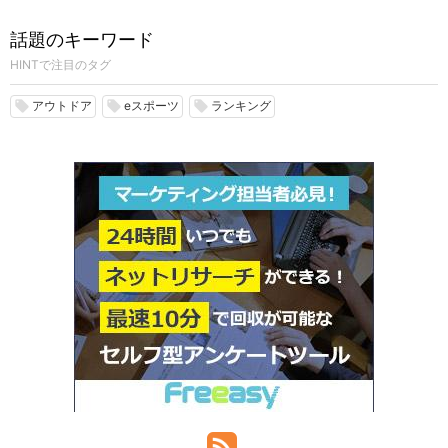
話題のキーワード
HINTで注目のタグ
アウトドア
eスポーツ
ランキング
local_offer
local_offer
local_offer