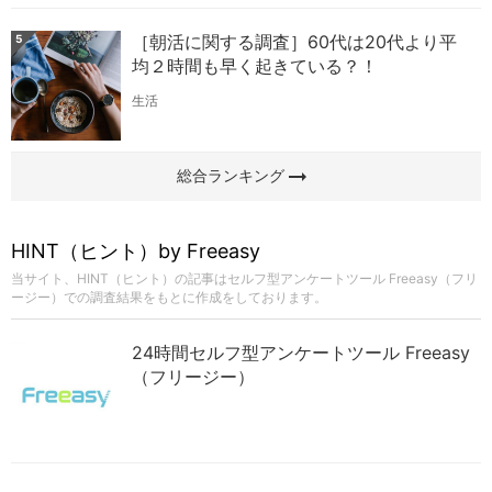
［朝活に関する調査］60代は20代より平
5
均２時間も早く起きている？！
生活
arrow_right_alt
総合ランキング
HINT（ヒント）by Freeasy
当サイト、HINT（ヒント）の記事はセルフ型アンケートツール Freeasy（フリ
ージー）での調査結果をもとに作成をしております。
24時間セルフ型アンケートツール Freeasy
（フリージー）