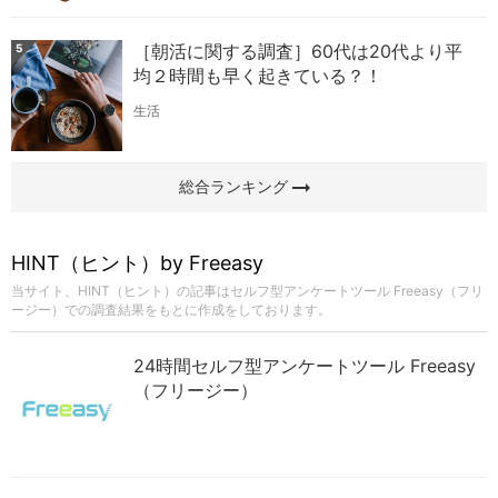
［朝活に関する調査］60代は20代より平
5
均２時間も早く起きている？！
生活
arrow_right_alt
総合ランキング
HINT（ヒント）by Freeasy
当サイト、HINT（ヒント）の記事はセルフ型アンケートツール Freeasy（フリ
ージー）での調査結果をもとに作成をしております。
24時間セルフ型アンケートツール Freeasy
（フリージー）