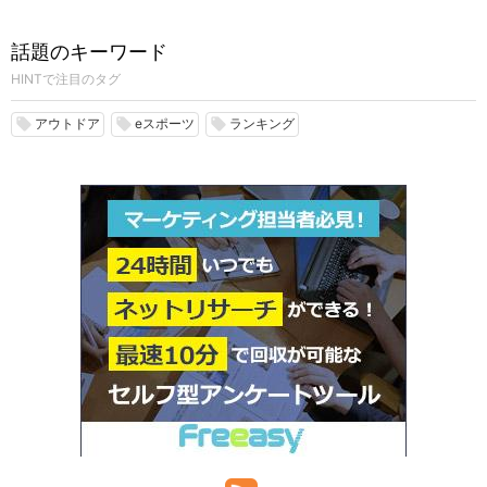
話題のキーワード
HINTで注目のタグ
アウトドア
eスポーツ
ランキング
local_offer
local_offer
local_offer