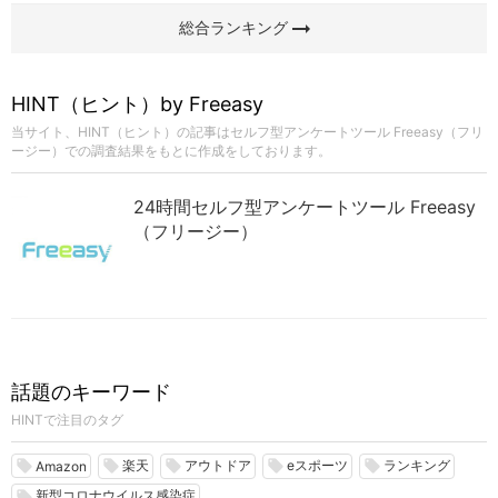
arrow_right_alt
総合ランキング
HINT（ヒント）by Freeasy
当サイト、HINT（ヒント）の記事はセルフ型アンケートツール Freeasy（フリ
ージー）での調査結果をもとに作成をしております。
24時間セルフ型アンケートツール Freeasy
（フリージー）
話題のキーワード
HINTで注目のタグ
楽天
アウトドア
eスポーツ
ランキング
local_offer
local_offer
local_offer
local_offer
local_offer
Amazon
新型コロナウイルス感染症
local_offer