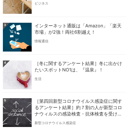
ビジネス
インターネット通販は「Amazon」「楽天
3
市場」が2強！両社6割越え！
情報通信
［冬に関するアンケート結果］冬に出かけ
4
たいスポットNO1は、『温泉』！
生活
［第四回新型コロナウイルス感染症に関す
5
るアンケート結果］約７割の人が新型コロ
ナウィルスの感染検査・抗体検査を受ける
ことに前向き
新型コロナウイルス感染症