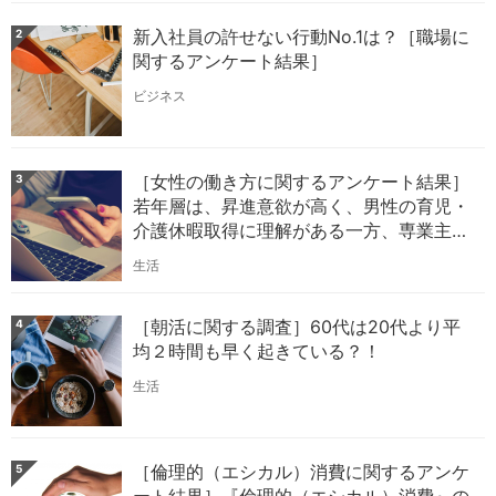
新入社員の許せない行動No.1は？［職場に
2
関するアンケート結果］
ビジネス
［女性の働き方に関するアンケート結果］
3
若年層は、昇進意欲が高く、男性の育児・
介護休暇取得に理解がある一方、専業主婦
への憧れも強い？！
生活
［朝活に関する調査］60代は20代より平
4
均２時間も早く起きている？！
生活
［倫理的（エシカル）消費に関するアンケ
5
ート結果］『倫理的（エシカル）消費』の