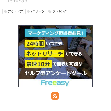
HINTで注目のタグ
アウトドア
eスポーツ
ランキング
local_offer
local_offer
local_offer