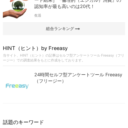
認知率が最も高いのは20代！
生活
arrow_right_alt
総合ランキング
HINT（ヒント）by Freeasy
当サイト、HINT（ヒント）の記事はセルフ型アンケートツール Freeasy（フリ
ージー）での調査結果をもとに作成をしております。
24時間セルフ型アンケートツール Freeasy
（フリージー）
話題のキーワード