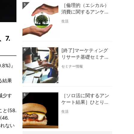
［倫理的（エシカル）
3
消費に関するアンケー
ト結果］『倫理的（エ
生活
シカル）消費』の認知
率が最も高いのは20
7.
代！
[終了]マーケティング
4
リサーチ基礎セミナー
のご案内 ～押さえて
8%)』
セミナー情報
おきたいネットリサー
チの基本とポイント～
る結果
減少す
［ソロ活に関するアン
5
ケート結果］ひとりご
はんは男性はラーメ
(58.
生活
ン！女性はファストフ
46.
ード！
しれない