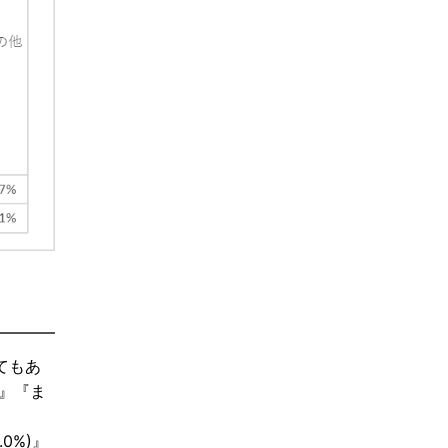
てもあ
)』『ま
0%)』