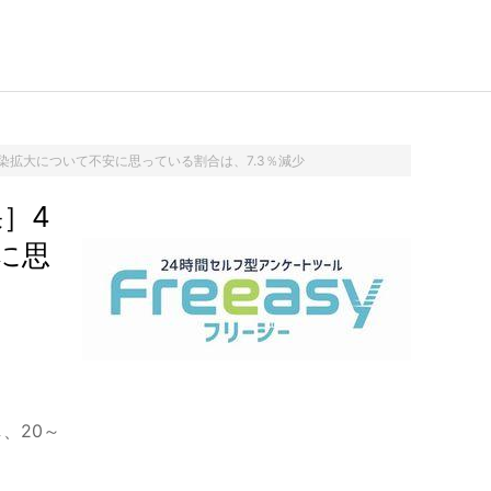
拡大について不安に思っている割合は、7.3％減少
］4
に思
、20～