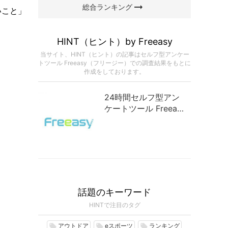
arrow_right_alt
総合ランキング
いこと」
HINT（ヒント）by Freeasy
当サイト、HINT（ヒント）の記事はセルフ型アンケー
トツール Freeasy（フリージー）での調査結果をもとに
作成をしております。
24時間セルフ型アン
ケートツール Freeasy
（フリージー）
話題のキーワード
HINTで注目のタグ
アウトドア
eスポーツ
ランキング
local_offer
local_offer
local_offer