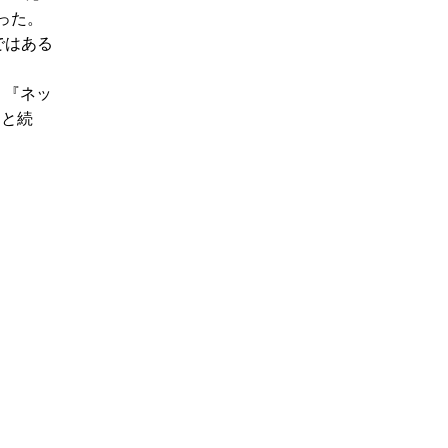
なった。
ではある
、『ネッ
』と続