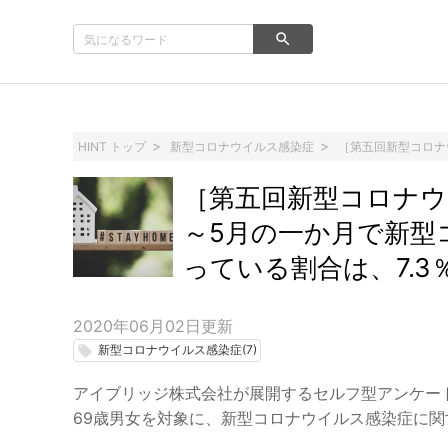
HINT トップ
新型コロナウイルス感染症
［第五回新型コロナ
［第五回新型コロナウ
～5月の一か月で新型
っている割合は、7.3
2020年06月02日
更新
新型コロナウイルス感染症(7)
local_offer
アイブリッジ株式会社が展開するセルフ型アンケート
69歳男女を対象に、新型コロナウイルス感染症に