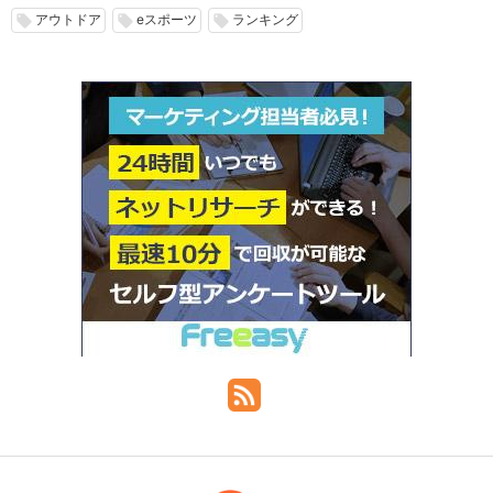
アウトドア
eスポーツ
ランキング
local_offer
local_offer
local_offer