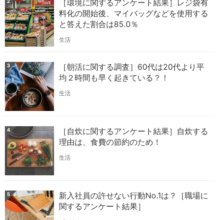
［環境に関するアンケート結果］レジ袋有
2
料化の開始後、マイバッグなどを使用する
と答えた割合は85.0％
生活
［朝活に関する調査］60代は20代より平
3
均２時間も早く起きている？！
生活
［自炊に関するアンケート結果］自炊する
4
理由は、食費の節約のため！
生活
新入社員の許せない行動No.1は？［職場に
5
関するアンケート結果］