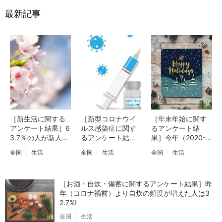
最新記事
［新生活に関する
［新型コロナウイ
［年末年始に関す
アンケート結果］6
ルス感染症に関す
るアンケート結
3.7％の人が新人歓
るアンケート結
果］今年（2020-2
迎会や懇親会など
果］今年開催予定
021年）の年末年始
全国
生活
全国
生活
全国
生活
は「必要だと思わ
の東京オリンピッ
は「家で過ごす」
ない」と回答！
ク・パラリンピッ
人が75.9%！
クは43.9%が『中
［お酒・自炊・備蓄に関するアンケート結果］昨
止したほうが良
年（コロナ禍前）より自炊の頻度が増えた人は3
い』と回答！
2.7%!
全国
生活