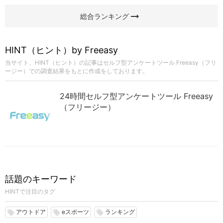
arrow_right_alt
総合ランキング
HINT（ヒント）by Freeasy
当サイト、HINT（ヒント）の記事はセルフ型アンケートツール Freeasy（フリ
ージー）での調査結果をもとに作成をしております。
24時間セルフ型アンケートツール Freeasy
（フリージー）
話題のキーワード
HINTで注目のタグ
アウトドア
eスポーツ
ランキング
local_offer
local_offer
local_offer