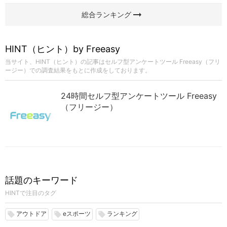
arrow_right_alt
総合ランキング
HINT（ヒント）by Freeasy
当サイト、HINT（ヒント）の記事はセルフ型アンケートツール Freeasy（フリ
ージー）での調査結果をもとに作成をしております。
24時間セルフ型アンケートツール Freeasy
（フリージー）
話題のキーワード
HINTで注目のタグ
アウトドア
eスポーツ
ランキング
local_offer
local_offer
local_offer