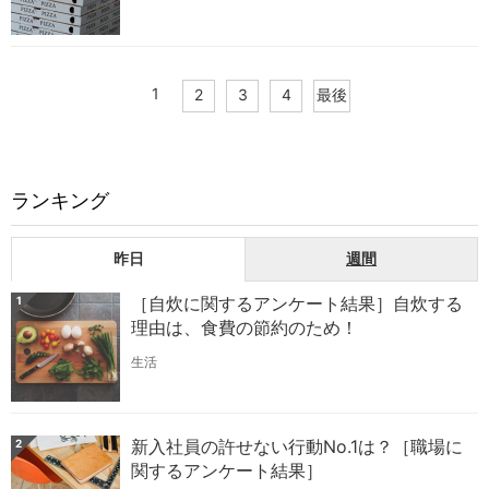
1
2
3
4
最後
ランキング
昨日
週間
［自炊に関するアンケート結果］自炊する
1
理由は、食費の節約のため！
生活
新入社員の許せない行動No.1は？［職場に
2
関するアンケート結果］