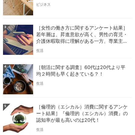
ビジネス
［女性の働き方に関するアンケート結果］
3
若年層は、昇進意欲が高く、男性の育児・
介護休暇取得に理解がある一方、専業主婦
への憧れも強い？！
生活
［朝活に関する調査］60代は20代より平
4
均２時間も早く起きている？！
生活
［倫理的（エシカル）消費に関するアンケ
5
ート結果］『倫理的（エシカル）消費』の
認知率が最も高いのは20代！
生活