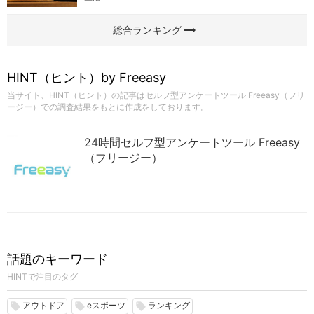
arrow_right_alt
総合ランキング
HINT（ヒント）by Freeasy
当サイト、HINT（ヒント）の記事はセルフ型アンケートツール Freeasy（フリ
ージー）での調査結果をもとに作成をしております。
24時間セルフ型アンケートツール Freeasy
（フリージー）
話題のキーワード
HINTで注目のタグ
アウトドア
eスポーツ
ランキング
local_offer
local_offer
local_offer